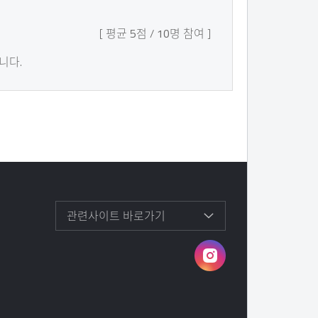
평균
5
점
10
명 참여
니다.
관련사이트 바로가기
인
스
타