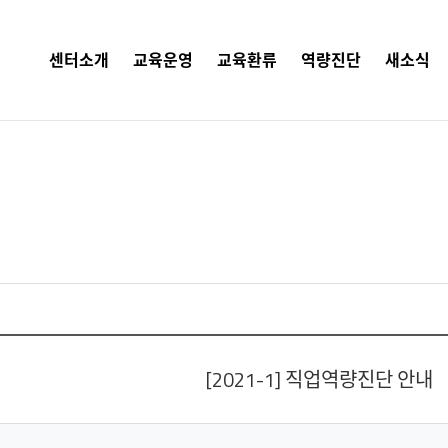
센터소개
교육운영
교육환류
역량진단
새소식
[2021-1] 직업역량진단 안내