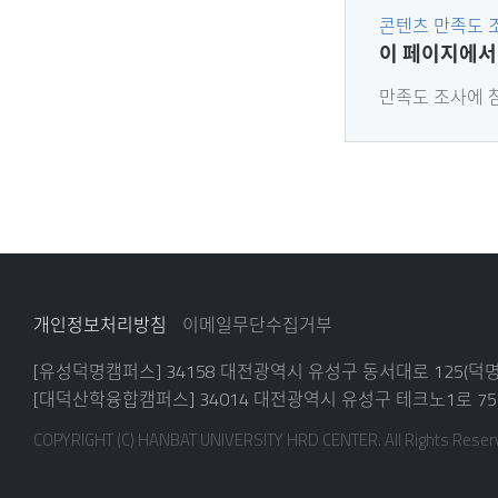
콘텐츠 만족도 
콘
이 페이지에서
텐
츠
만족도 조사에
만
족
도
조
사
개인정보처리방침
이메일무단수집거부
[유성덕명캠퍼스] 34158 대전광역시 유성구 동서대로 125(
[대덕산학융합캠퍼스] 34014 대전광역시 유성구 테크노1로 75
COPYRIGHT (C) HANBAT UNIVERSITY HRD CENTER. All Rights Reser