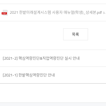
2021 한밭미래설계시스템 사용자 매뉴얼(학생)_상세본.pdf
(4
목록
[2021-2] 핵심역량진단&직업역량진단 실시 안내
[2021-1] 한밭핵심역량진단 안내