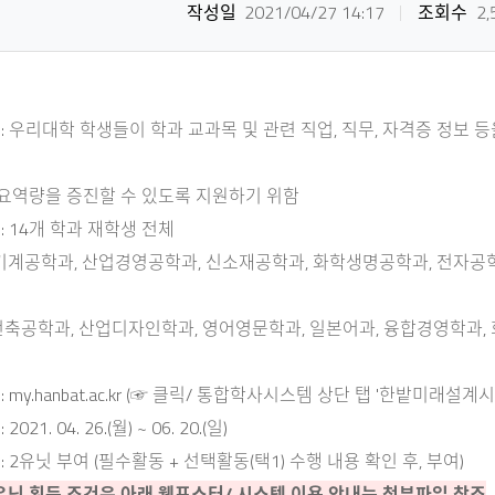
작성일
2021/04/27 14:17
조회수
2,
적 : 우리대학 학생들이 학과 교과목 및 관련 직업, 직무, 자격증 정보
 증진할 수 있도록 지원하기 위함
 : 14개 학과 재학생 전체
과, 산업경영공학과, 신소재공학과, 화학생명공학과, 전자공학과
 산업디자인학과, 영어영문학과, 일본어과, 융합경영학과, 회계학
:
my.hanbat.ac.kr
(☞ 클릭/ 통합학사시스템 상단 탭 '한밭미래설계시
2021. 04. 26.(월) ~ 06. 20.(일)
 : 2유닛 부여 (필수활동 + 선택활동(택1) 수행 내용 확인 후, 부여)
유닛 획득 조건은 아래 웹포스터/ 시스템 이용 안내는 첨부파일 참조