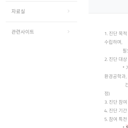
자료실
관련사이트
1. 진단 목
수립하며,
필요역량을
2. 진단 대상
* 기계공학
환경공학과,
건축공학과,
정)
3. 진단 참여 
4. 진단 기간 : 
5. 참여 특전
*