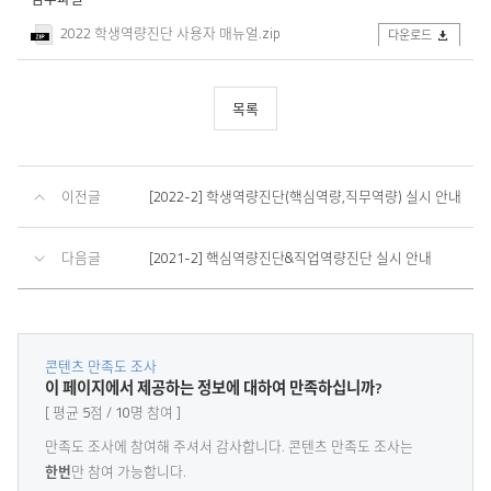
2022 학생역량진단 사용자 매뉴얼.zip
다운로드
목록
이전글
[2022-2] 학생역량진단(핵심역량,직무역량) 실시 안내
다음글
[2021-2] 핵심역량진단&직업역량진단 실시 안내
콘텐츠 만족도 조사
콘
이 페이지에서 제공하는 정보에 대하여 만족하십니까?
텐
평균
5
점
10
명 참여
츠
만
만족도 조사에
참여해 주셔서 감사
합니다. 콘텐츠 만족도 조사는
족
한번
만 참여 가능합니다.