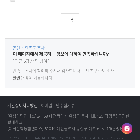
목록
콘텐츠 만족도 조사
콘
이 페이지에서 제공하는 정보에 대하여 만족하십니까?
텐
평균
5
점
4
명 참여
츠
만
만족도 조사에
참여해 주셔서 감사
합니다. 콘텐츠 만족도 조사는
족
한번
만 참여 가능합니다.
도
조
사
개인정보처리방침
이메일무단수집거부
[유성덕명캠퍼스] 34158 대전광역시 유성구 동서대로 125(덕명동) 국립한
밭대학교
[대덕산학융합캠퍼스] 34014 대전광역시 유성구 테크노1로 75(관평동)
인
COPYRIGHT (C) HANBAT UNIVERSITY HRD CENTER. All Rights Reserved.
스