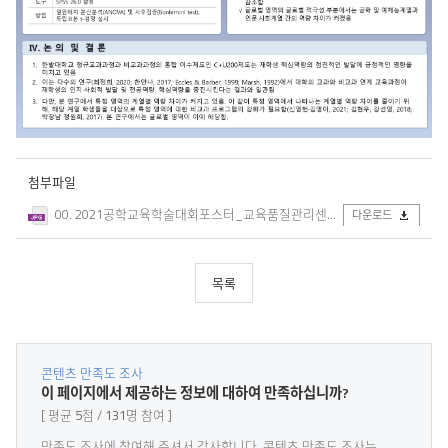
첨부파일
00. 2021공학교육학술대회포스터_교육품질관리센터.jpg
다운로드
목록
콘텐츠 만족도 조사
콘
이 페이지에서 제공하는 정보에 대하여 만족하십니까?
텐
평균
5
점
131
명 참여
츠
만
만족도 조사에
참여해 주셔서 감사
합니다. 콘텐츠 만족도 조사는