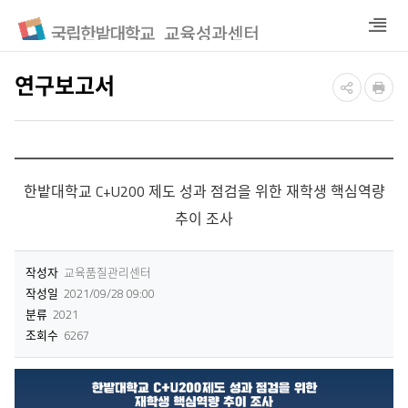
열
기
연구보고서
한밭대학교 C+U200 제도 성과 점검을 위한 재학생 핵심역량
추이 조사
작성자
교육품질관리센터
작성일
2021/09/28 09:00
분류
2021
조회수
6267